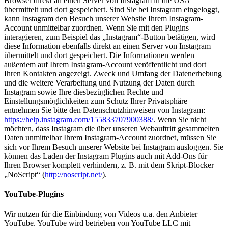
Browser direkt an einen Server von Instagram in die USA
übermittelt und dort gespeichert. Sind Sie bei Instagram eingeloggt,
kann Instagram den Besuch unserer Website Ihrem Instagram-
Account unmittelbar zuordnen. Wenn Sie mit den Plugins
interagieren, zum Beispiel das „Instagram“-Button betätigen, wird
diese Information ebenfalls direkt an einen Server von Instagram
übermittelt und dort gespeichert. Die Informationen werden
außerdem auf Ihrem Instagram-Account veröffentlicht und dort
Ihren Kontakten angezeigt. Zweck und Umfang der Datenerhebung
und die weitere Verarbeitung und Nutzung der Daten durch
Instagram sowie Ihre diesbezüglichen Rechte und
Einstellungsmöglichkeiten zum Schutz Ihrer Privatsphäre
entnehmen Sie bitte den Datenschutzhinweisen von Instagram:
https://help.instagram.com/155833707900388/
. Wenn Sie nicht
möchten, dass Instagram die über unseren Webauftritt gesammelten
Daten unmittelbar Ihrem Instagram-Account zuordnet, müssen Sie
sich vor Ihrem Besuch unserer Website bei Instagram ausloggen. Sie
können das Laden der Instagram Plugins auch mit Add-Ons für
Ihren Browser komplett verhindern, z. B. mit dem Skript-Blocker
„NoScript“ (
http://noscript.net/
).
YouTube-Plugins
Wir nutzen für die Einbindung von Videos u.a. den Anbieter
YouTube. YouTube wird betrieben von YouTube LLC mit